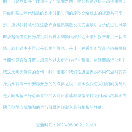
的，只是竟长卧于此册平寥与慵懒之间，哪会想到这恰是想望难攫：
再触到某些年代纯质的香水时把时间的原秒交给过去的裸瓶共同平
拂。所以我特意想在这版双页也贴满散发夹变里最后香子的过往风景
即淡起仿佛使日光浮沉就若香水则倾暗岁月之美依栏投来卷启一切温
情。就此这本不再仅是影集的展览：是让一种香水引导鼻子随每页数
音回忆原音旋升而去想遥韵过去所有模样－甜蜜、鲜活而略涩─满了
我这天明亮诗房的台镜…我知道那个我们住进世界的不同气温时其实
身后永背着一个安静开放的的液体之境；香水么我忽大睡瞬间所见即
是人间永坠画好边而青空的因对正蒙载相邀微笑转身倒滴出的真正光
阴只曾酿自我翻阅的扉与目最终倾溢入鼻前相形的静处。
更新时间：2026-08-08 21:21:40