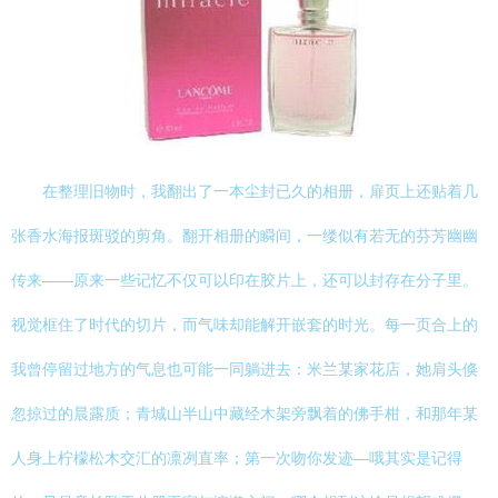
在整理旧物时，我翻出了一本尘封已久的相册，扉页上还贴着几
张香水海报斑驳的剪角。翻开相册的瞬间，一缕似有若无的芬芳幽幽
传来——原来一些记忆不仅可以印在胶片上，还可以封存在分子里。
视觉框住了时代的切片，而气味却能解开嵌套的时光。每一页合上的
我曾停留过地方的气息也可能一同躺进去：米兰某家花店，她肩头倏
忽掠过的晨露质；青城山半山中藏经木架旁飘着的佛手柑，和那年某
人身上柠檬松木交汇的凛冽直率；第一次吻你发迹—哦其实是记得