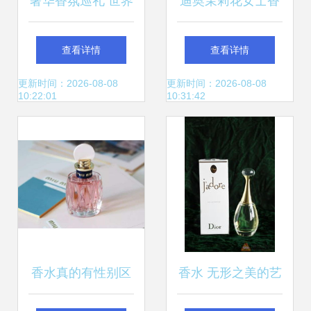
奢华香氛巡礼 世界
迪奥茉莉花女士香
十大名牌香水与
水
查看详情
查看详情
CRD克徕帝珠宝的
更新时间：2026-08-08
更新时间：2026-08-08
10:22:01
10:31:42
璀璨邂逅
香水真的有性别区
香水 无形之美的艺