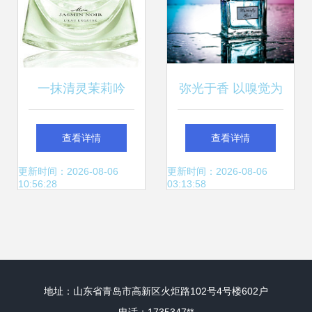
一抹清灵茉莉吟
弥光于香 以嗅觉为
——品鉴宝格丽水
眼，定格那一瞬无
查看详情
查看详情
漾夜茉莉淡香水
声的诗
更新时间：2026-08-06
更新时间：2026-08-06
10:56:28
03:13:58
地址：山东省青岛市高新区火炬路102号4号楼602户