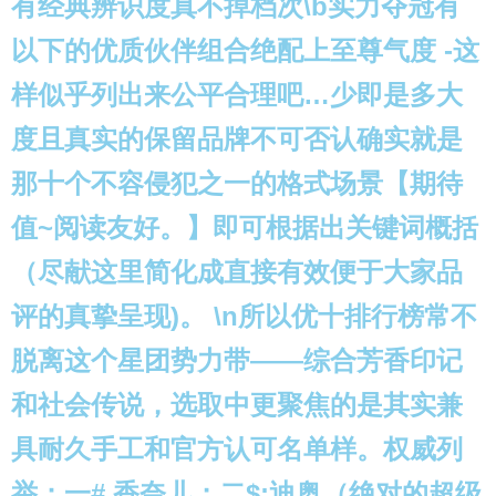
有经典辨识度真不掉档次\b实力夺冠有
以下的优质伙伴组合绝配上至尊气度 -这
样似乎列出来公平合理吧…少即是多大
度且真实的保留品牌不可否认确实就是
那十个不容侵犯之一的格式场景【期待
值~阅读友好。】即可根据出关键词概括
（尽献这里简化成直接有效便于大家品
评的真挚呈现)。 \n所以优十排行榜常不
脱离这个星团势力带——综合芳香印记
和社会传说，选取中更聚焦的是其实兼
具耐久手工和官方认可名单样。权威列
举：一#.香奈儿；二$;迪奥（绝对的超级