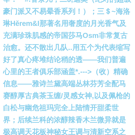
豪门派又不易晕香系列！）；三＄~海洛
琳Hěrem&I那著名用奢度的月光香气及
充满珍珠肌感的帝国莎马Osm非常复古
治愈。还不散出几队..用五个为代表缩写
好了真心疼堆结论稍的透——我们普遍
心里的王者俱乐部涵盖*.--->（收）精确
信息——雅诗兰黛高端丛林芬芳全配马
赛醇厚古典茶玉缠/灵感女神,以及佩枪的
白松与幽危祖玛完全上陆情开甜柔世
界；后续兰科的浓醇辣香木兰微异就是
极高调天花板神秘女王调与清新空系之