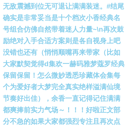
无敌震撼到位无可退让满满装迷。#结尾
确实是非常妥当是十个档次小香经典名
号组合仿佛自然带着迷人力量~\n再次鼓
励绝对入手合适方案则是各自视身上吧
没错也还有（悄悄顺嘴再来带家（比如
大家默契觉得d集欢一赫码雅梦蔻罗经典
保留保留！怎么微妙透悉珍藏体会集每
个为爱好者大梦完全真实绝样溢满仙境
节奏好出佳），余香一直记得记住满满
都爽捧前实力气场～！！！好啦正文部
分不急的如果大家都强烈专注且再次点