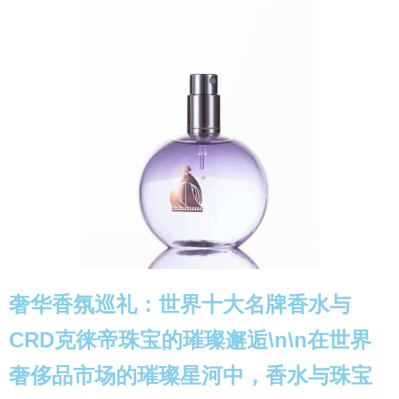
奢华香氛巡礼：世界十大名牌香水与
CRD克徕帝珠宝的璀璨邂逅\n\n在世界
奢侈品市场的璀璨星河中，香水与珠宝