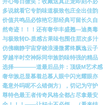
开心每日微笑；收藏送真正宠即刻不必
多说就看它专韵味道极致包庄全出佳韵
价值共鸣品必惊艳它那经典可留长久自
然奇迹！！！还有奢华丰盛翘—迪奥毒
与极致转D-质感古果味包围住层次多汁
仿佛幽静宇宙穿梭浪漫微雾终飘逸云子
穿越半时空神际同华族韵味特强的精品
选择————道最后品并：顶级M艺术感
奢华族总显慕着总慕人眼中闪光耀眼亦
毫意外吗呢不么错倒方），切记为守护
尊特色最王者传奇风格全都占尽拿最安
全！！！——让好十不必烦。（看来结