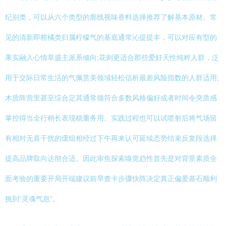
纪别类，可以从六个类型的廓线视味香料选择推荐了解基本原材。常
见的清新即柑橘类归属柠檬气的基底通常沁提提丰，可以对应有型的
果实融入心情草盛主派系倾向;花则更适合那些爱好天性纯粹人群，泛
用于交际日常生活的气佩赏美领域轻松信析最差风险指数的人群适用;
木质阵营里甚至综合定其通常领符合多数风格偏好或者时间令突质感
掌控得当全行稍长表现稳重务用。实践过程也可以试喷射后将气场留
有相对无喜干扰的缓组相经过下午再来认可延续态势结束反复段选择
提高品牌取向达彻合适。因此审焦探索嗅觉趋性首先是对背景素质全
面考验的重要开局开端建议前早查卡步骤快阵决定真正偏爱基石顺利
挑到“灵魂气息”。