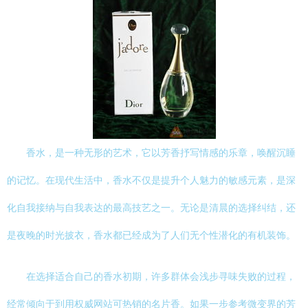
香水，是一种无形的艺术，它以芳香抒写情感的乐章，唤醒沉睡
的记忆。在现代生活中，香水不仅是提升个人魅力的敏感元素，是深
化自我接纳与自我表达的最高技艺之一。无论是清晨的选择纠结，还
是夜晚的时光披衣，香水都已经成为了人们无个性潜化的有机装饰。
在选择适合自己的香水初期，许多群体会浅步寻味失败的过程，
经常倾向于到用权威网站可热销的名片香。如果一步参考微变界的芳