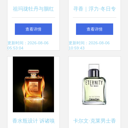
祖玛珑牡丹与胭红
寻香｜浮力·冬日专
麂绒香水 一场奢华
属香水，暖过男朋
查看详情
查看详情
与温柔的感官邂逅
友的衣服兜兜
更新时间：2026-08-06
更新时间：2026-08-06
05:53:04
10:59:43
香水瓶设计 诉诸嗅
卡尔文·克莱男士香