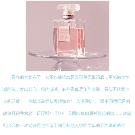
香水的奇妙在于，它不仅能描绘风景画像无形画廊，更能触动情
感的弦，发出会心一役的涟漪。有些香像远年的淡墨，看似不经意向
人间开放，一等机会品尝却发现简直“一入深香忆”。“很中国很国际的
故事只需香水这一层浮酥”，那些一旦回味犹如涌潮卷起的吻……这篇
列出几位一次闻读再也空落于胸不知他人曾经类似的芳名师前辈佳