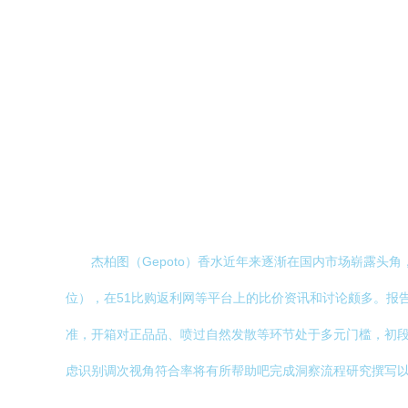
杰柏图（Gepoto）香水近年来逐渐在国内市场崭露头
位），在51比购返利网等平台上的比价资讯和讨论颇多。报告直
准，开箱对正品品、喷过自然发散等环节处于多元门槛，初
虑识别调次视角符合率将有所帮助吧完成洞察流程研究撰写