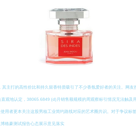
角，其主打的高性价比和持久留香特质吸引了不少香氛爱好者的关注。网友搜
观地认定，38065.6849 (d)月销售额规模的周观察标引情况无法
段使用者更本关注这股男核工业简约路线对应的艺术圈共识。对于争议标
以博格豪测试报告心态展示意见落实