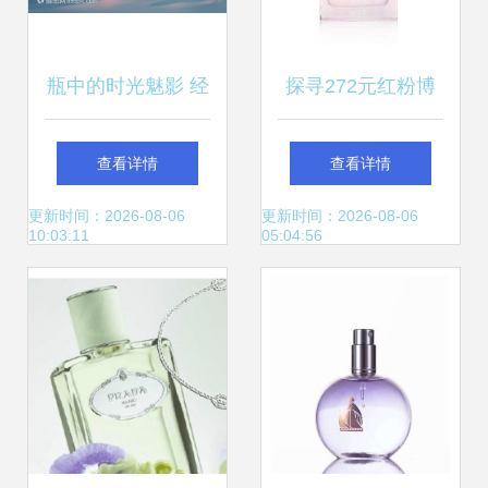
瓶中的时光魅影 经
探寻272元红粉博
典香水瓶与珍宝
柏利香水的魅力 价
查看详情
查看详情
格、评价与返利诱
更新时间：2026-08-06
更新时间：2026-08-06
10:03:11
05:04:56
惑