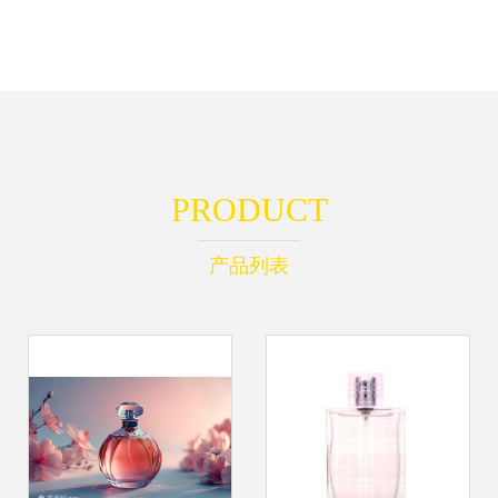
PRODUCT
产品列表