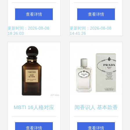
分吗？解析香气中
术
查看详情
查看详情
的性别边界
更新时间：2026-08-08
更新时间：2026-08-08
18:26:03
14:41:26
MBTI 16人格对应
闻香识人 基本款香
的香氛美学 你的性
水与处男的微妙关
查看详情
查看详情