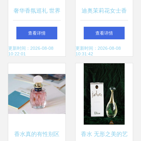
奢华香氛巡礼 世界
迪奥茉莉花女士香
十大名牌香水与
水
查看详情
查看详情
CRD克徕帝珠宝的
更新时间：2026-08-08
更新时间：2026-08-08
10:22:01
10:31:42
璀璨邂逅
香水真的有性别区
香水 无形之美的艺